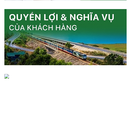
CÔNG TY CỔ PHẦN VẬN TẢI ĐƯỜNG SẮT
130 Lê Duẩn - Q.Hai Bà Trưng - Hà Nội
024 - 3942 - 1117
024 - 3942 - 1117
024 - 3822 - 4736