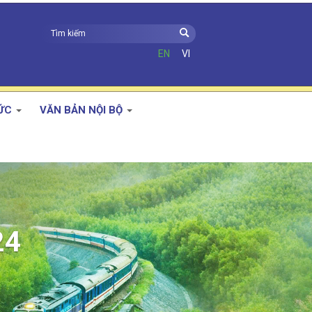
EN
VI
TỨC
VĂN BẢN NỘI BỘ
m thêm