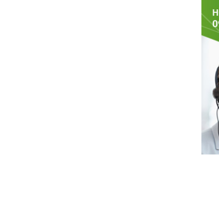
HÀNG HÓA
DỊCH VỤ HÀNH KHÁCH
QUAN HỆ CỔ Đ