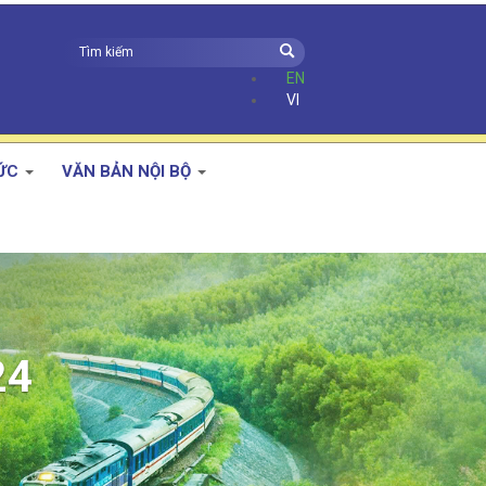
EN
VI
TỨC
VĂN BẢN NỘI BỘ
Xem thêm