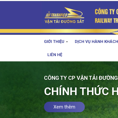
GIỚI THIỆU
DỊCH VỤ HÀNH KHÁC
LIÊN HỆ
ẬN TẢI ĐƯỜNG SẮT
THỨC HOẠT ĐỘNG TỪ 1