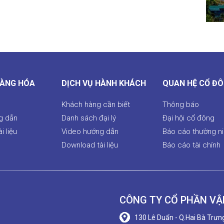
HÀNG HÓA
DỊCH VỤ HÀNH KHÁCH
QUAN HỆ CỔ Đ
Khách hàng cần biết
Thông báo
g dẫn
Danh sách đại lý
Đại hội cổ đông
i liệu
Video hướng dẫn
Báo cáo thường n
Download tài liệu
Báo cáo tài chính
CÔNG TY CỔ PHẦN VẬ
130 Lê Duẩn - Q.Hai Bà Trưng