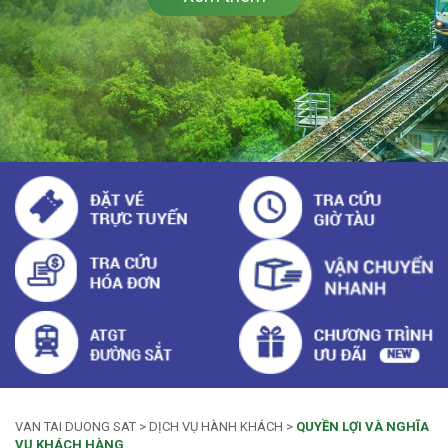
VAN TAI DUONG SAT
>
DỊCH VỤ HÀNH KHÁCH
>
QUYỀN LỢI VÀ NGHĨA
VỤ KHÁCH HÀNG