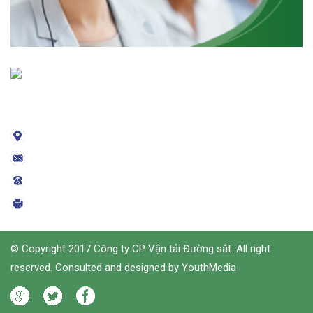
CÔNG TY CỔ PHẦN VẬN TẢI ĐƯỜNG SẮT
130 Lê Duẩn - Q.Hai Bà Trưng - Hà Nội
024 - 3942 - 1117
024 - 3942 - 1117
024 - 3822 - 4736
© Copyright 2017 Công ty CP Vận tải Đường sắt. All right
reserved. Consulted and designed by YouthMedia