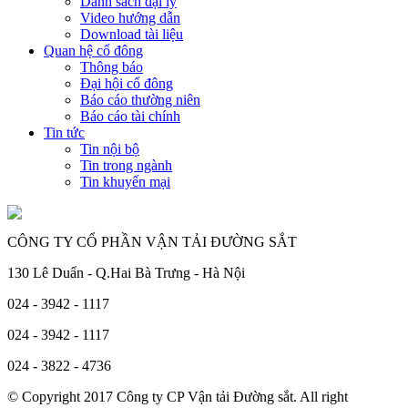
Danh sách đại lý
Video hướng dẫn
Download tài liệu
Quan hệ cổ đông
Thông báo
Đại hội cổ đông
Báo cáo thường niên
Báo cáo tài chính
Tin tức
Tin nội bộ
Tin trong ngành
Tin khuyến mại
CÔNG TY CỔ PHẦN VẬN TẢI ĐƯỜNG SẮT
130 Lê Duẩn - Q.Hai Bà Trưng - Hà Nội
024 - 3942 - 1117
024 - 3942 - 1117
024 - 3822 - 4736
© Copyright 2017 Công ty CP Vận tải Đường sắt. All right