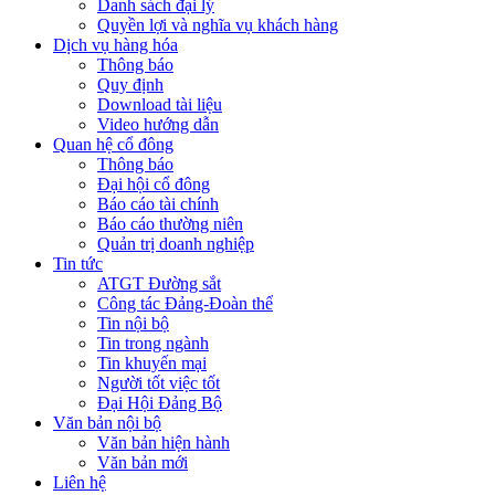
Danh sách đại lý
Quyền lợi và nghĩa vụ khách hàng
Dịch vụ hàng hóa
Thông báo
Quy định
Download tài liệu
Video hướng dẫn
Quan hệ cổ đông
Thông báo
Đại hội cổ đông
Báo cáo tài chính
Báo cáo thường niên
Quản trị doanh nghiệp
Tin tức
ATGT Đường sắt
Công tác Đảng-Đoàn thể
Tin nội bộ
Tin trong ngành
Tin khuyến mại
Người tốt việc tốt
Đại Hội Đảng Bộ
Văn bản nội bộ
Văn bản hiện hành
Văn bản mới
Liên hệ