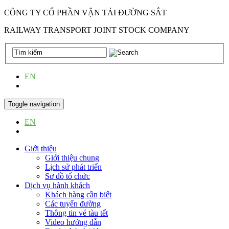
CÔNG TY CỔ PHẦN VẬN TẢI ĐƯỜNG SẮT
RAILWAY TRANSPORT JOINT STOCK COMPANY
EN
VI
Toggle navigation
EN
VI
Giới thiệu
Giới thiệu chung
Lịch sử phát triển
Sơ đồ tổ chức
Dịch vụ hành khách
Khách hàng cần biết
Các tuyến đường
Thông tin vé tàu tết
Video hướng dẫn